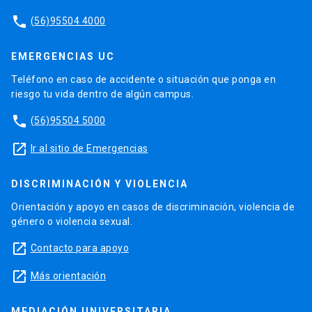
phone
(56)95504 4000
EMERGENCIAS UC
Teléfono en caso de accidente o situación que ponga en
riesgo tu vida dentro de algún campus.
phone
(56)95504 5000
launch
Ir al sitio de Emergencias
DISCRIMINACIÓN Y VIOLENCIA
Orientación y apoyo en casos de discriminación, violencia de
género o violencia sexual.
launch
Contacto para apoyo
launch
Más orientación
MEDIACIÓN UNIVERSITARIA