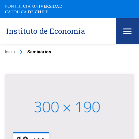
Instituto de Economía
keyboard_arrow_right
Inicio
Seminarios