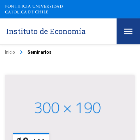
Instituto de Economía
keyboard_arrow_right
Inicio
Seminarios