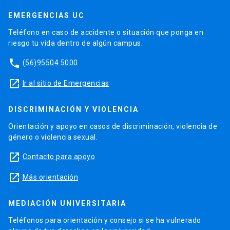
EMERGENCIAS UC
Teléfono en caso de accidente o situación que ponga en
riesgo tu vida dentro de algún campus.
phone
(56)95504 5000
launch
Ir al sitio de Emergencias
DISCRIMINACIÓN Y VIOLENCIA
Orientación y apoyo en casos de discriminación, violencia de
género o violencia sexual.
launch
Contacto para apoyo
launch
Más orientación
MEDIACIÓN UNIVERSITARIA
Teléfonos para orientación y consejo si se ha vulnerado