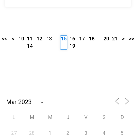
<<
<
10
11
12
13
15
16
17
18
20
21
>
>>
14
19
L
M
M
J
V
S
D
27
28
1
2
3
4
5