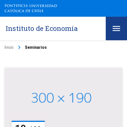
Instituto de Economía
keyboard_arrow_right
Inicio
Seminarios