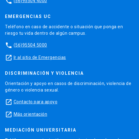
phone
(56)95504 4000
EMERGENCIAS UC
Teléfono en caso de accidente o situación que ponga en
riesgo tu vida dentro de algún campus.
phone
(56)95504 5000
launch
Ir al sitio de Emergencias
DISCRIMINACIÓN Y VIOLENCIA
Orientación y apoyo en casos de discriminación, violencia de
género o violencia sexual.
launch
Contacto para apoyo
launch
Más orientación
MEDIACIÓN UNIVERSITARIA