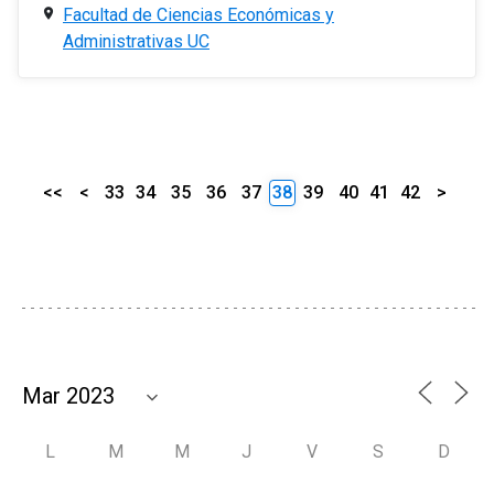
Facultad de Ciencias Económicas y
Administrativas UC
<<
<
33
34
35
36
37
38
39
40
41
42
>
L
M
M
J
V
S
D