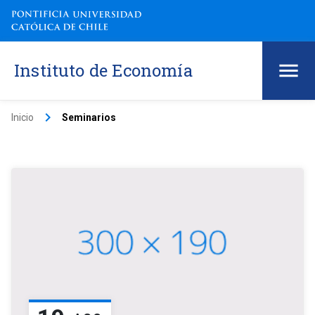
Instituto de Economía
keyboard_arrow_right
Inicio
Seminarios