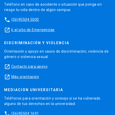
Teléfono en caso de accidente o situación que ponga en
riesgo tu vida dentro de algún campus.
phone
(56)95504 5000
launch
Ir al sitio de Emergencias
DISCRIMINACIÓN Y VIOLENCIA
Orientación y apoyo en casos de discriminación, violencia de
género o violencia sexual.
launch
Contacto para apoyo
launch
Más orientación
MEDIACIÓN UNIVERSITARIA
Teléfonos para orientación y consejo si se ha vulnerado
alguno de tus derechos en la universidad.
phone
(56)95504 1691