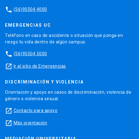
phone
(56)95504 4000
EMERGENCIAS UC
Teléfono en caso de accidente o situación que ponga en
riesgo tu vida dentro de algún campus.
phone
(56)95504 5000
launch
Ir al sitio de Emergencias
DISCRIMINACIÓN Y VIOLENCIA
Orientación y apoyo en casos de discriminación, violencia de
género o violencia sexual.
launch
Contacto para apoyo
launch
Más orientación
MEDIACIÓN UNIVERSITARIA