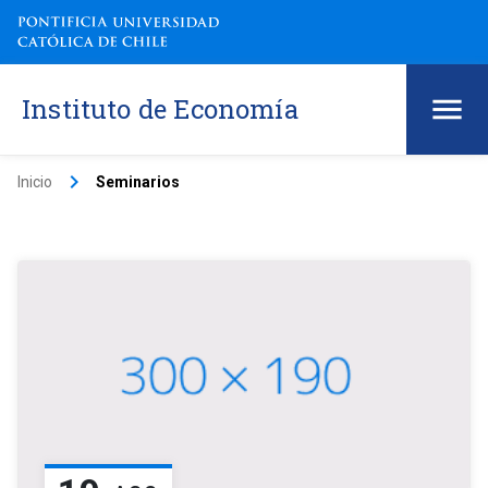
Instituto de Economía
keyboard_arrow_right
Inicio
Seminarios