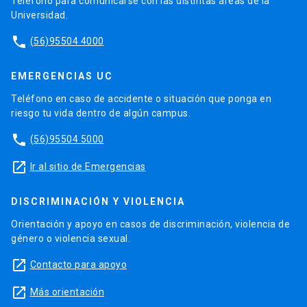
Teléfono para comunicarse con las distintas áreas de la
Universidad.
phone
(56)95504 4000
EMERGENCIAS UC
Teléfono en caso de accidente o situación que ponga en
riesgo tu vida dentro de algún campus.
phone
(56)95504 5000
launch
Ir al sitio de Emergencias
DISCRIMINACIÓN Y VIOLENCIA
Orientación y apoyo en casos de discriminación, violencia de
género o violencia sexual.
launch
Contacto para apoyo
launch
Más orientación