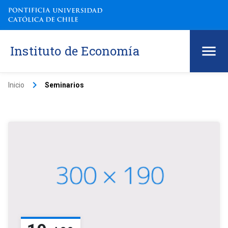
Instituto de Economía
keyboard_arrow_right
Inicio
Seminarios