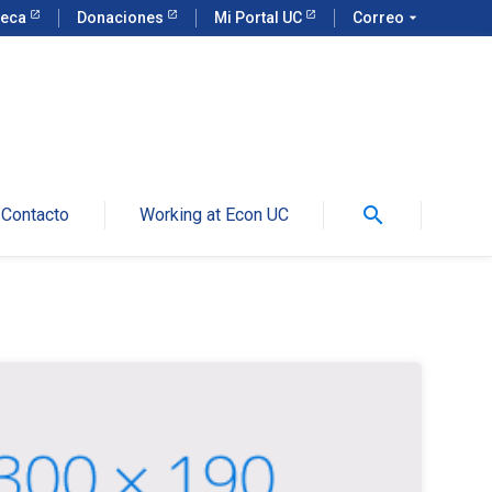
teca
Donaciones
Mi Portal UC
Correo
arrow_drop_down
search
Contacto
Working at Econ UC