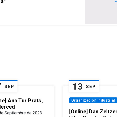
ia”
7
13
SEP
SEP
ne] Ana Tur Prats,
Organización Industrial
erced
[Online] Dan Zeltzer
de Septiembre de 2023