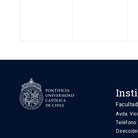
Inst
Facultad
Avda. Vic
Teléfono
Direcció