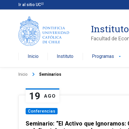
Ir al sitio UC
Institut
Facultad de Eco
Inicio
Instituto
Programas
arrow_drop_down
keyboard_arrow_right
Inicio
Seminarios
19
AGO
Conferencias
Seminario: “El Activo que Ignoramos: