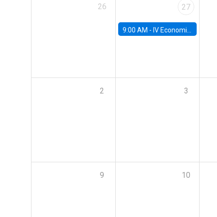
26
27
9:00 AM -
IV Economics Alumni Workshop
2
3
9
10