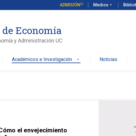
ADMISIÓN
Medios
arrow_drop_down
Biblio
o de Economía
nomía y Administración UC
Académicos e Investigación
Noticias
arrow_drop_down
 Cómo el envejecimiento