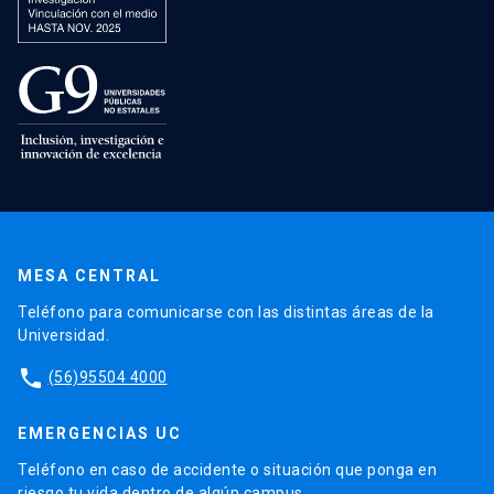
MESA CENTRAL
Teléfono para comunicarse con las distintas áreas de la
Universidad.
phone
(56)95504 4000
EMERGENCIAS UC
Teléfono en caso de accidente o situación que ponga en
riesgo tu vida dentro de algún campus.