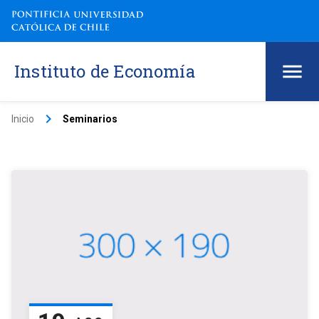
Instituto de Economía
keyboard_arrow_right
Inicio
Seminarios