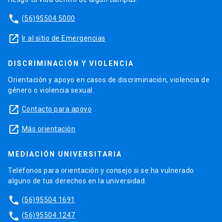
phone
(56)95504 5000
launch
Ir al sitio de Emergencias
DISCRIMINACIÓN Y VIOLENCIA
Orientación y apoyo en casos de discriminación, violencia de
género o violencia sexual.
launch
Contacto para apoyo
launch
Más orientación
MEDIACIÓN UNIVERSITARIA
Teléfonos para orientación y consejo si se ha vulnerado
alguno de tus derechos en la universidad.
phone
(56)95504 1691
phone
(56)95504 1247