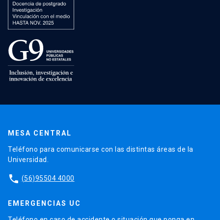
MESA CENTRAL
Teléfono para comunicarse con las distintas áreas de la
Universidad.
phone
(56)95504 4000
EMERGENCIAS UC
Teléfono en caso de accidente o situación que ponga en