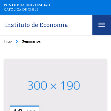
Instituto de Economía
keyboard_arrow_right
Inicio
Seminarios