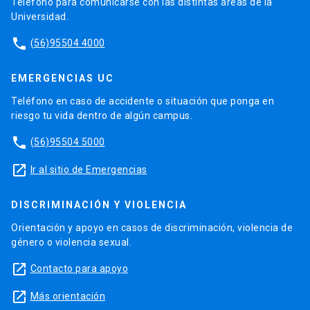
Teléfono para comunicarse con las distintas áreas de la
Universidad.
phone
(56)95504 4000
EMERGENCIAS UC
Teléfono en caso de accidente o situación que ponga en
riesgo tu vida dentro de algún campus.
phone
(56)95504 5000
launch
Ir al sitio de Emergencias
DISCRIMINACIÓN Y VIOLENCIA
Orientación y apoyo en casos de discriminación, violencia de
género o violencia sexual.
launch
Contacto para apoyo
launch
Más orientación