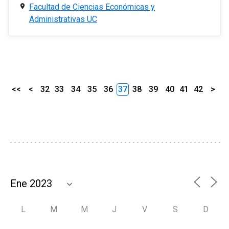
Facultad de Ciencias Económicas y
Administrativas UC
<<
<
32
33
34
35
36
37
38
39
40
41
42
>
L
M
M
J
V
S
D