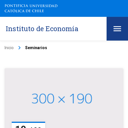
Instituto de Economía
keyboard_arrow_right
Inicio
Seminarios