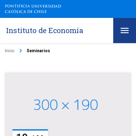
Instituto de Economía
keyboard_arrow_right
Inicio
Seminarios