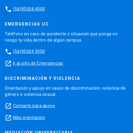
phone
(56)95504 4000
EMERGENCIAS UC
Teléfono en caso de accidente o situación que ponga en
riesgo tu vida dentro de algún campus.
phone
(56)95504 5000
launch
Ir al sitio de Emergencias
DISCRIMINACIÓN Y VIOLENCIA
Orientación y apoyo en casos de discriminación, violencia de
género o violencia sexual.
launch
Contacto para apoyo
launch
Más orientación
MEDIACIÓN UNIVERSITARIA