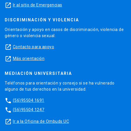
launch
Ir al sitio de Emergencias
DISCRIMINACIÓN Y VIOLENCIA
Orientación y apoyo en casos de discriminación, violencia de
género o violencia sexual.
launch
Contacto para apoyo
launch
Más orientación
MEDIACIÓN UNIVERSITARIA
Teléfonos para orientación y consejo si se ha vulnerado
alguno de tus derechos en la universidad.
phone
(56)95504 1691
phone
(56)95504 1247
launch
Ir a la Oficina de Ombuds UC