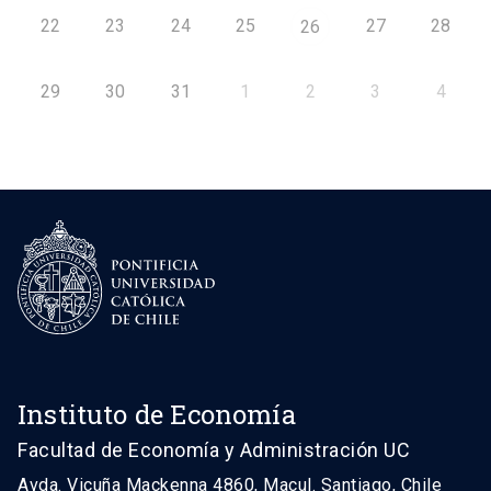
22
23
24
25
27
28
26
29
30
31
1
2
3
4
Instituto de Economía
Facultad de Economía y Administración UC
Avda. Vicuña Mackenna 4860, Macul. Santiago, Chile