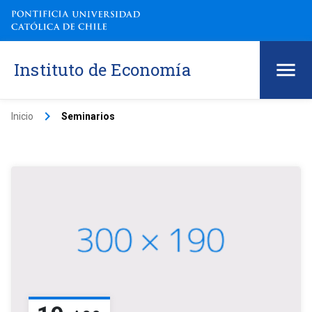
Instituto de Economía
keyboard_arrow_right
Inicio
Seminarios