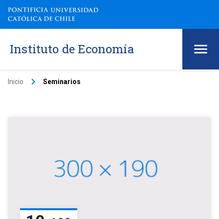
Instituto de Economía
keyboard_arrow_right
Inicio
Seminarios