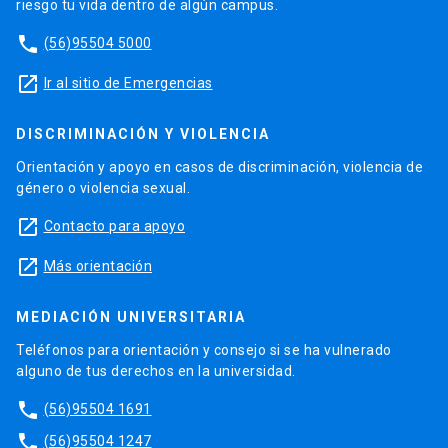
riesgo tu vida dentro de algún campus.
phone
(56)95504 5000
launch
Ir al sitio de Emergencias
DISCRIMINACIÓN Y VIOLENCIA
Orientación y apoyo en casos de discriminación, violencia de
género o violencia sexual.
launch
Contacto para apoyo
launch
Más orientación
MEDIACIÓN UNIVERSITARIA
Teléfonos para orientación y consejo si se ha vulnerado
alguno de tus derechos en la universidad.
phone
(56)95504 1691
phone
(56)95504 1247