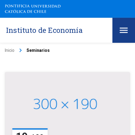
Instituto de Economía
keyboard_arrow_right
Inicio
Seminarios