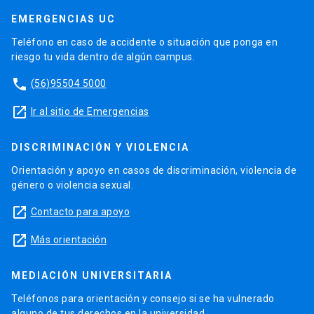
EMERGENCIAS UC
Teléfono en caso de accidente o situación que ponga en
riesgo tu vida dentro de algún campus.
phone
(56)95504 5000
launch
Ir al sitio de Emergencias
DISCRIMINACIÓN Y VIOLENCIA
Orientación y apoyo en casos de discriminación, violencia de
género o violencia sexual.
launch
Contacto para apoyo
launch
Más orientación
MEDIACIÓN UNIVERSITARIA
Teléfonos para orientación y consejo si se ha vulnerado
alguno de tus derechos en la universidad.