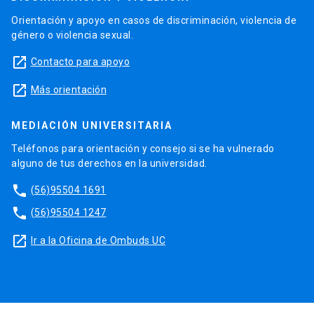
Orientación y apoyo en casos de discriminación, violencia de
género o violencia sexual.
launch
Contacto para apoyo
launch
Más orientación
MEDIACIÓN UNIVERSITARIA
Teléfonos para orientación y consejo si se ha vulnerado
alguno de tus derechos en la universidad.
phone
(56)95504 1691
phone
(56)95504 1247
launch
Ir a la Oficina de Ombuds UC