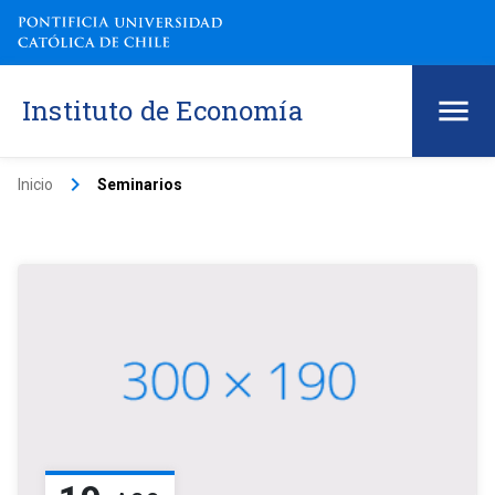
Instituto de Economía
keyboard_arrow_right
Inicio
Seminarios