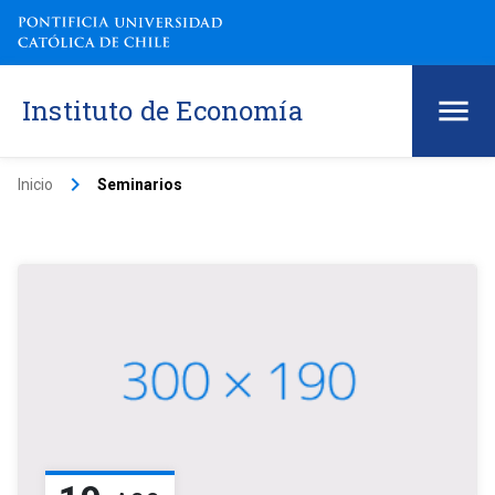
Instituto de Economía
keyboard_arrow_right
Inicio
Seminarios