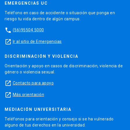
EMERGENCIAS UC
Teléfono en caso de accidente o situación que ponga en
riesgo tu vida dentro de algún campus.
phone
(56)95504 5000
launch
Ir al sitio de Emergencias
DISCRIMINACIÓN Y VIOLENCIA
Orientación y apoyo en casos de discriminación, violencia de
género o violencia sexual.
launch
Contacto para apoyo
launch
Más orientación
MEDIACIÓN UNIVERSITARIA
Teléfonos para orientación y consejo si se ha vulnerado
alguno de tus derechos en la universidad.