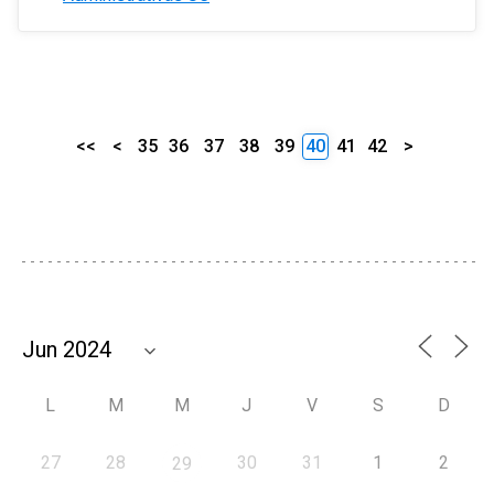
<<
<
35
36
37
38
39
40
41
42
>
L
M
M
J
V
S
D
27
28
30
31
1
2
29