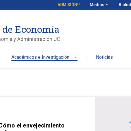
ADMISIÓN
Medios
arrow_drop_down
Biblio
o de Economía
nomía y Administración UC
Académicos e Investigación
Noticias
arrow_drop_down
 Cómo el envejecimiento