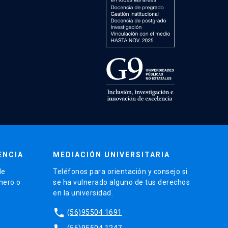
ENCIA
MEDIACIÓN UNIVERSITARIA
de
Teléfonos para orientación y consejo si
énero o
se ha vulnerado alguno de tus derechos
en la universidad.
phone
(56)95504 1691