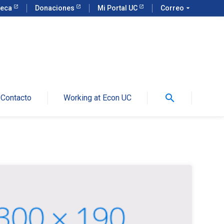
teca
Donaciones
Mi Portal UC
Correo
arrow_drop_down
search
Contacto
Working at Econ UC