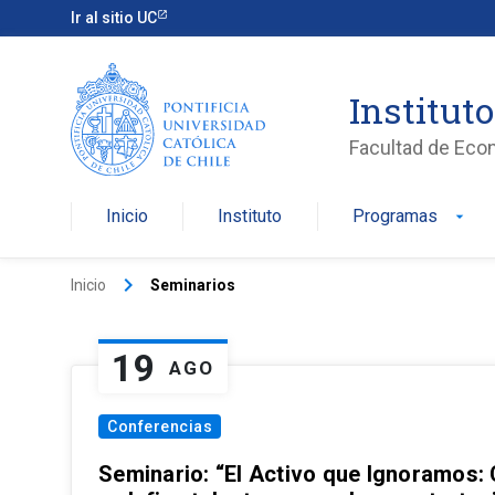
Ir al sitio UC
Institut
Facultad de Eco
Inicio
Instituto
Programas
arrow_drop_down
keyboard_arrow_right
Inicio
Seminarios
19
AGO
Conferencias
Seminario: “El Activo que Ignoramos: