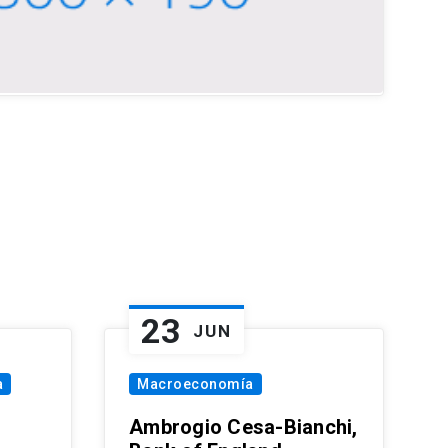
23
JUN
a
Macroeconomía
Ambrogio Cesa-Bianchi,