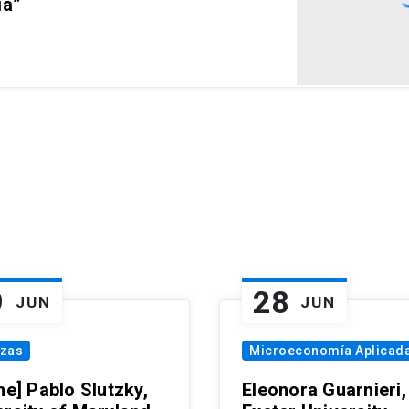
ia”
9
28
JUN
JUN
nzas
Microeconomía Aplicad
ne] Pablo Slutzky,
Eleonora Guarnieri,