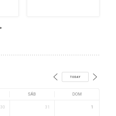
>
TODAY
SÁB
DOM
30
31
1