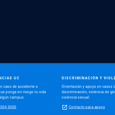
NCIAS UC
DISCRIMINACIÓN Y VIOL
n caso de accidente o
Orientación y apoyo en casos 
que ponga en riesgo tu vida
discriminación, violencia de g
 algún campus.
violencia sexual.
launch
5504 5000
Contacto para apoyo