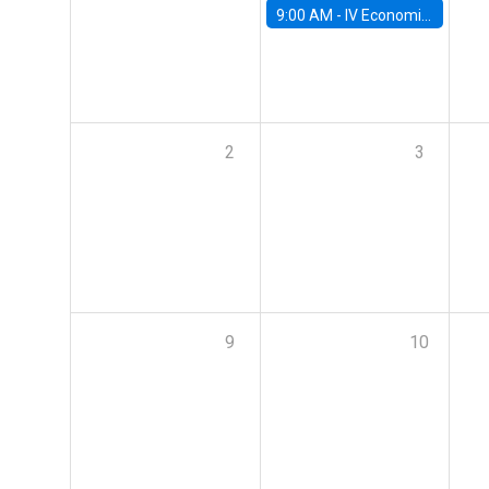
9:00 AM -
IV Economics Alumni Workshop
2
3
9
10