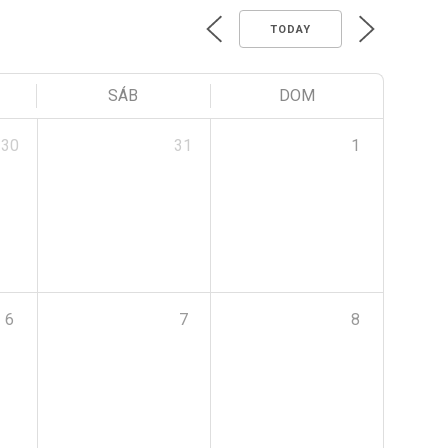
TODAY
SÁB
DOM
30
31
1
6
7
8