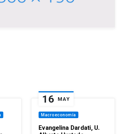
16
MAY
a
Macroeconomía
Evangelina Dardati, U.