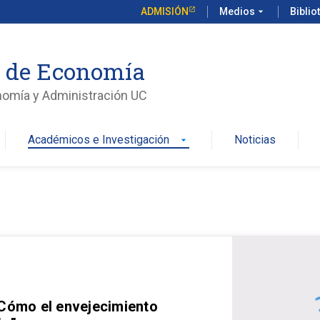
ADMISIÓN
Medios
arrow_drop_down
Biblio
o de Economía
nomía y Administración UC
Académicos e Investigación
Noticias
arrow_drop_down
 Cómo el envejecimiento