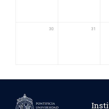
30
31
Inst