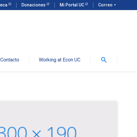
teca
Donaciones
Mi Portal UC
Correo
arrow_drop_down
search
Contacto
Working at Econ UC