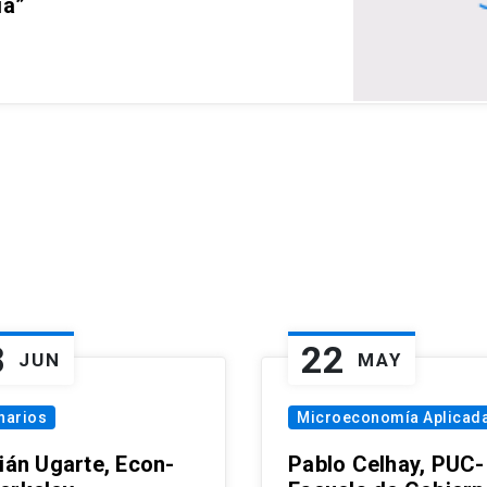
ia”
8
22
JUN
MAY
narios
Microeconomía Aplicad
tián Ugarte, Econ-
Pablo Celhay, PUC-