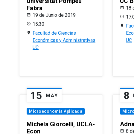
Universitat Pompeu
UC B
Fabra
18 
19 de Junio de 2019
17:
15:30
Fac
Facultad de Ciencias
Eco
Económicas y Administrativas
UC
UC
15
8
MAY
Microeconomía Aplicada
Micr
Michela Giorcelli, UCLA-
Adna
Econ
8 d