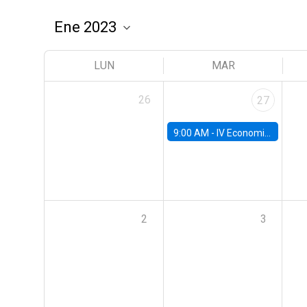
LUN
MAR
26
27
9:00 AM -
IV Economics Alumni Workshop
2
3