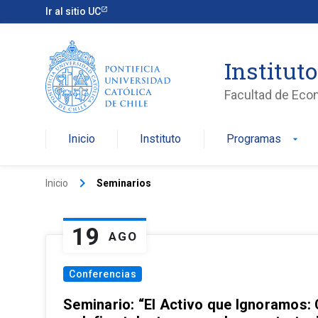
Ir al sitio UC
Institut
Facultad de Eco
Inicio
Instituto
Programas
arrow_drop_down
keyboard_arrow_right
Inicio
Seminarios
19
AGO
Conferencias
Seminario: “El Activo que Ignoramos: