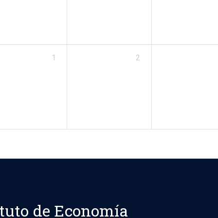
1
2
ituto de Economía