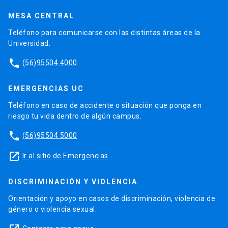
MESA CENTRAL
Teléfono para comunicarse con las distintas áreas de la
Universidad.
phone
(56)95504 4000
EMERGENCIAS UC
Teléfono en caso de accidente o situación que ponga en
riesgo tu vida dentro de algún campus.
phone
(56)95504 5000
launch
Ir al sitio de Emergencias
DISCRIMINACIÓN Y VIOLENCIA
Orientación y apoyo en casos de discriminación, violencia de
género o violencia sexual.