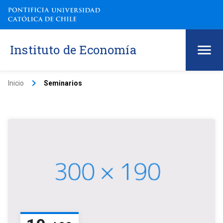
Instituto de Economía
keyboard_arrow_right
Inicio
Seminarios