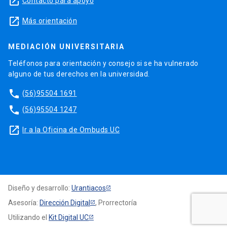
launch
Contacto para apoyo
launch
Más orientación
MEDIACIÓN UNIVERSITARIA
Teléfonos para orientación y consejo si se ha vulnerado
alguno de tus derechos en la universidad.
phone
(56)95504 1691
phone
(56)95504 1247
launch
Ir a la Oficina de Ombuds UC
Diseño y desarrollo:
Urantiacos
Asesoría:
Dirección Digital
, Prorrectoría
Utilizando el
Kit Digital UC