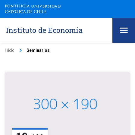
Instituto de Economía
keyboard_arrow_right
Inicio
Seminarios