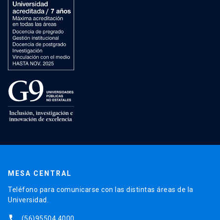
MESA CENTRAL
Teléfono para comunicarse con las distintas áreas de la
Universidad.
phone
(56)95504 4000