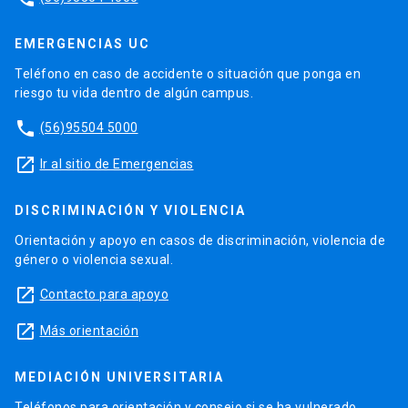
EMERGENCIAS UC
Teléfono en caso de accidente o situación que ponga en
riesgo tu vida dentro de algún campus.
phone
(56)95504 5000
launch
Ir al sitio de Emergencias
DISCRIMINACIÓN Y VIOLENCIA
Orientación y apoyo en casos de discriminación, violencia de
género o violencia sexual.
launch
Contacto para apoyo
launch
Más orientación
MEDIACIÓN UNIVERSITARIA
Teléfonos para orientación y consejo si se ha vulnerado