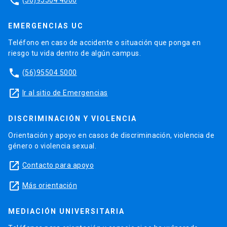
phone
EMERGENCIAS UC
Teléfono en caso de accidente o situación que ponga en
riesgo tu vida dentro de algún campus.
phone
(56)95504 5000
launch
Ir al sitio de Emergencias
DISCRIMINACIÓN Y VIOLENCIA
Orientación y apoyo en casos de discriminación, violencia de
género o violencia sexual.
launch
Contacto para apoyo
launch
Más orientación
MEDIACIÓN UNIVERSITARIA