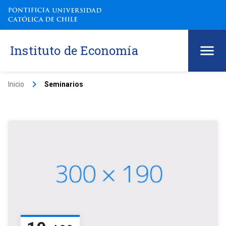
Instituto de Economía
keyboard_arrow_right
Inicio
Seminarios