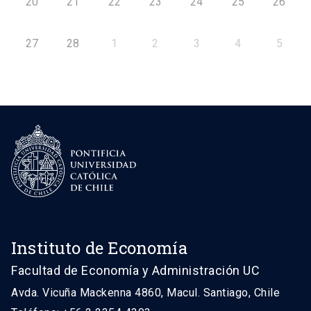
20
21
22
23
24
25
26
27
28
1
2
3
4
5
Instituto de Economía
Facultad de Economía y Administración UC
Avda. Vicuña Mackenna 4860, Macul. Santiago, Chile