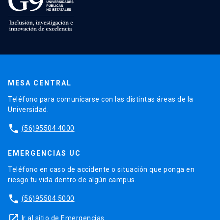
MESA CENTRAL
Teléfono para comunicarse con las distintas áreas de la
Universidad.
phone
(56)95504 4000
EMERGENCIAS UC
Teléfono en caso de accidente o situación que ponga en
riesgo tu vida dentro de algún campus.
phone
(56)95504 5000
launch
Ir al sitio de Emergencias