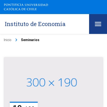
Instituto de Economía
keyboard_arrow_right
Inicio
Seminarios