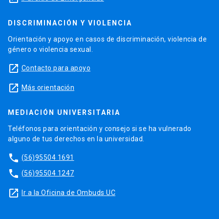
DISCRIMINACIÓN Y VIOLENCIA
Orientación y apoyo en casos de discriminación, violencia de
género o violencia sexual.
launch
Contacto para apoyo
launch
Más orientación
MEDIACIÓN UNIVERSITARIA
Teléfonos para orientación y consejo si se ha vulnerado
alguno de tus derechos en la universidad.
phone
(56)95504 1691
phone
(56)95504 1247
launch
Ir a la Oficina de Ombuds UC