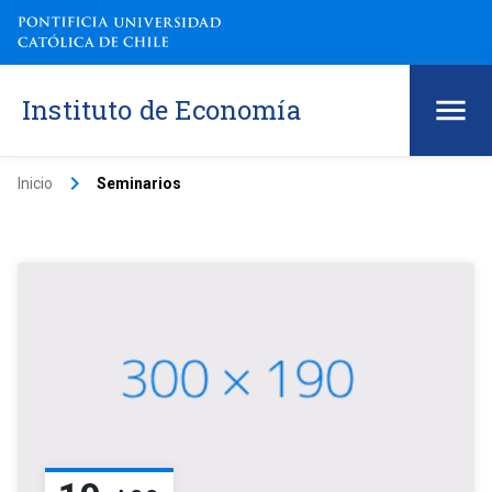
Instituto de Economía
keyboard_arrow_right
Inicio
Seminarios