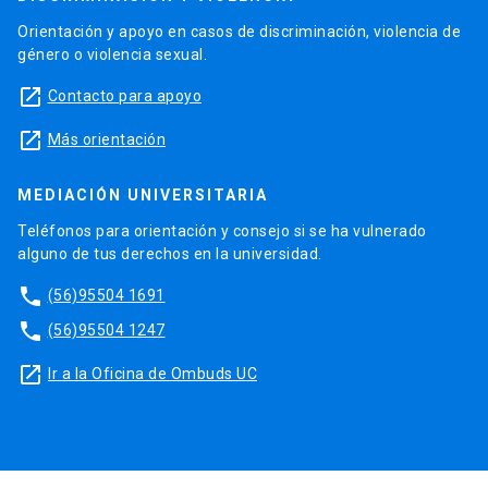
Orientación y apoyo en casos de discriminación, violencia de
género o violencia sexual.
launch
Contacto para apoyo
launch
Más orientación
MEDIACIÓN UNIVERSITARIA
Teléfonos para orientación y consejo si se ha vulnerado
alguno de tus derechos en la universidad.
phone
(56)95504 1691
phone
(56)95504 1247
launch
Ir a la Oficina de Ombuds UC