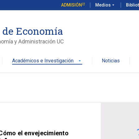
ADMISIÓN
Medios
arrow_drop_down
Biblio
o de Economía
nomía y Administración UC
Académicos e Investigación
Noticias
arrow_drop_down
 Cómo el envejecimiento