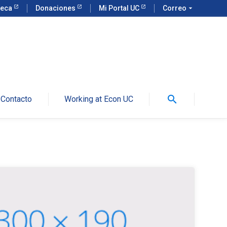
teca
Donaciones
Mi Portal UC
Correo
arrow_drop_down
search
Contacto
Working at Econ UC