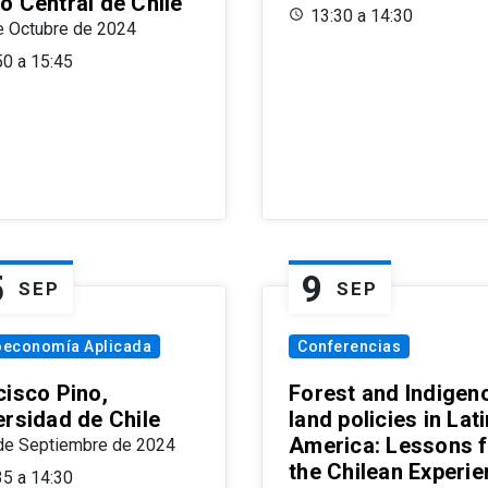
o Central de Chile
13:30 a 14:30
e Octubre de 2024
50 a 15:45
5
9
SEP
SEP
oeconomía Aplicada
Conferencias
cisco Pino,
Forest and Indigen
ersidad de Chile
land policies in Lati
America: Lessons 
de Septiembre de 2024
the Chilean Experi
35 a 14:30