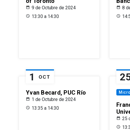
of Toronto
Banc
9 de Octubre de 2024
8 d
13:30 a 14:30
14:
1
2
OCT
Yvan Becard, PUC Río
Micr
1 de Octubre de 2024
Fran
13:35 a 14:30
Univ
25 
13: