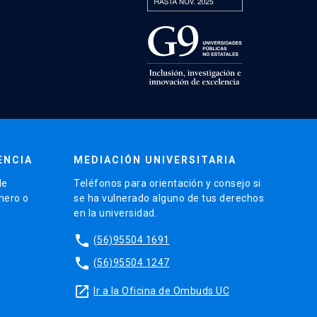
ENCIA
MEDIACIÓN UNIVERSITARIA
de
Teléfonos para orientación y consejo si
énero o
se ha vulnerado alguno de tus derechos
en la universidad.
phone
(56)95504 1691
phone
(56)95504 1247
launch
Ir a la Oficina de Ombuds UC