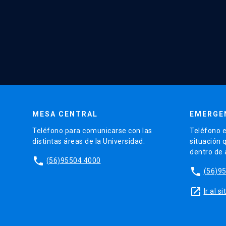
MESA CENTRAL
EMERGE
Teléfono para comunicarse con las
Teléfono e
distintas áreas de la Universidad.
situación 
dentro de
phone
(56)95504 4000
phone
(56)9
launch
Ir al 