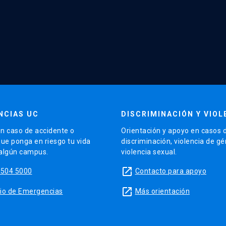
NCIAS UC
DISCRIMINACIÓN Y VIOL
n caso de accidente o
Orientación y apoyo en casos 
que ponga en riesgo tu vida
discriminación, violencia de g
 algún campus.
violencia sexual.
launch
5504 5000
Contacto para apoyo
launch
sitio de Emergencias
Más orientación