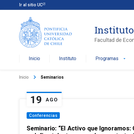
Ir al sitio UC
Institut
Facultad de Eco
Inicio
Instituto
Programas
arrow_drop_down
keyboard_arrow_right
Inicio
Seminarios
19
AGO
Conferencias
Seminario: “El Activo que Ignoramos: