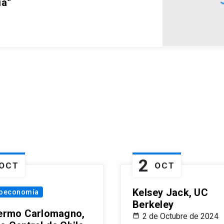
ia”
2
OCT
OCT
Kelsey Jack, UC
oeconomía
Berkeley
lermo Carlomagno,
2 de Octubre de 2024