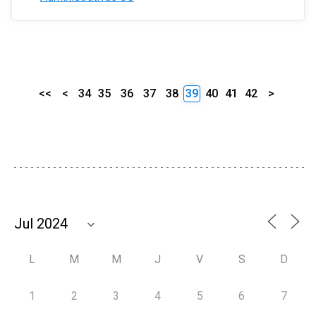
<<
<
34
35
36
37
38
39
40
41
42
>
L
M
M
J
V
S
D
1
2
3
4
5
6
7