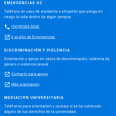
EMERGENCIAS UC
Teléfono en caso de accidente o situación que ponga en
riesgo tu vida dentro de algún campus.
phone
(56)95504 5000
launch
Ir al sitio de Emergencias
DISCRIMINACIÓN Y VIOLENCIA
Orientación y apoyo en casos de discriminación, violencia de
género o violencia sexual.
launch
Contacto para apoyo
launch
Más orientación
MEDIACIÓN UNIVERSITARIA
Teléfonos para orientación y consejo si se ha vulnerado
alguno de tus derechos en la universidad.