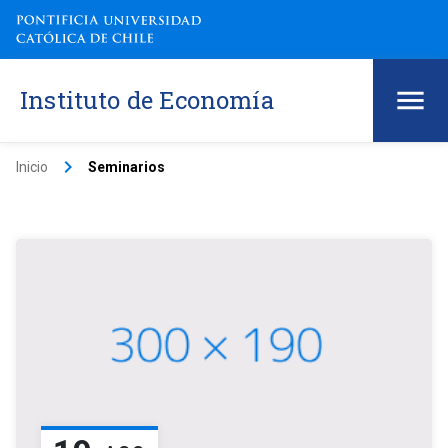
Instituto de Economía
keyboard_arrow_right
Inicio
Seminarios