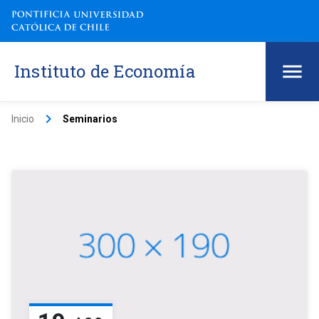
Instituto de Economía
keyboard_arrow_right
Inicio
Seminarios