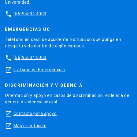
Universidad.
phone
(56)95504 4000
EMERGENCIAS UC
Teléfono en caso de accidente o situación que ponga en
riesgo tu vida dentro de algún campus.
phone
(56)95504 5000
launch
Ir al sitio de Emergencias
DISCRIMINACIÓN Y VIOLENCIA
Orientación y apoyo en casos de discriminación, violencia de
género o violencia sexual.
launch
Contacto para apoyo
launch
Más orientación