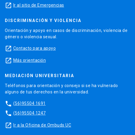
launch
Ir al sitio de Emergencias
DISCRIMINACIÓN Y VIOLENCIA
Orientación y apoyo en casos de discriminación, violencia de
género o violencia sexual.
launch
Contacto para apoyo
launch
Más orientación
MEDIACIÓN UNIVERSITARIA
Teléfonos para orientación y consejo si se ha vulnerado
alguno de tus derechos en la universidad.
phone
(56)95504 1691
phone
(56)95504 1247
launch
Ir a la Oficina de Ombuds UC