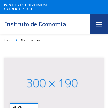
Instituto de Economía
keyboard_arrow_right
Inicio
Seminarios