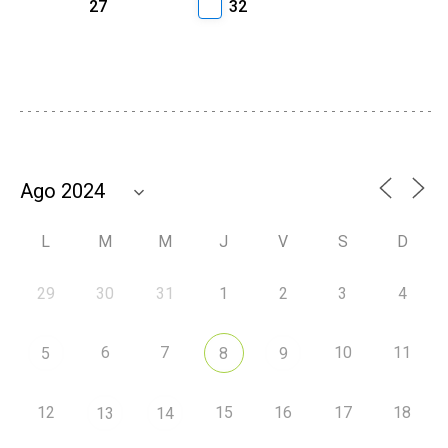
27
32
L
M
M
J
V
S
D
29
30
31
1
2
3
4
6
7
10
11
5
8
9
12
15
16
17
18
13
14