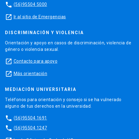
phone
(56)95504 5000
launch
Ir al sitio de Emergencias
DISCRIMINACIÓN Y VIOLENCIA
Orientación y apoyo en casos de discriminación, violencia de
género o violencia sexual.
launch
Contacto para apoyo
launch
Más orientación
MEDIACIÓN UNIVERSITARIA
Teléfonos para orientación y consejo si se ha vulnerado
alguno de tus derechos en la universidad.
phone
(56)95504 1691
phone
(56)95504 1247