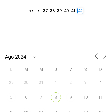
<<
<
37
38
39
40
41
42
L
M
M
J
V
S
D
29
30
31
1
2
3
4
6
7
10
11
5
8
9