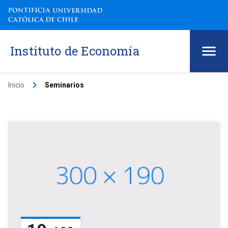
Instituto de Economía
keyboard_arrow_right
Inicio
Seminarios