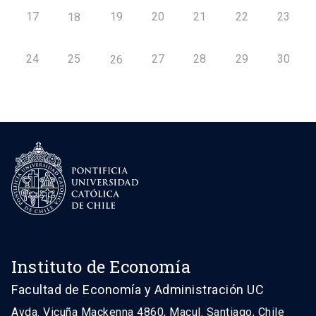
17
19
20
21
22
23
18
24
25
27
28
29
30
26
Instituto de Economía
Facultad de Economía y Administración UC
Avda. Vicuña Mackenna 4860, Macul. Santiago, Chile