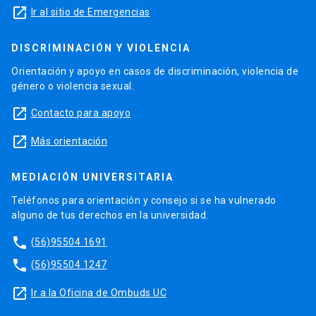
launch
Ir al sitio de Emergencias
DISCRIMINACIÓN Y VIOLENCIA
Orientación y apoyo en casos de discriminación, violencia de
género o violencia sexual.
launch
Contacto para apoyo
launch
Más orientación
MEDIACIÓN UNIVERSITARIA
Teléfonos para orientación y consejo si se ha vulnerado
alguno de tus derechos en la universidad.
phone
(56)95504 1691
phone
(56)95504 1247
launch
Ir a la Oficina de Ombuds UC