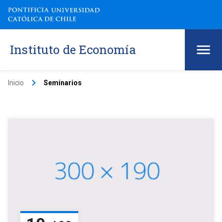
Instituto de Economía
keyboard_arrow_right
Inicio
Seminarios