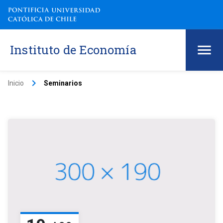
Instituto de Economía
keyboard_arrow_right
Inicio
Seminarios