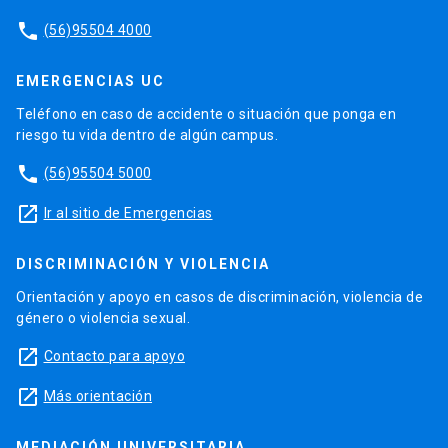
phone
(56)95504 4000
EMERGENCIAS UC
Teléfono en caso de accidente o situación que ponga en
riesgo tu vida dentro de algún campus.
phone
(56)95504 5000
launch
Ir al sitio de Emergencias
DISCRIMINACIÓN Y VIOLENCIA
Orientación y apoyo en casos de discriminación, violencia de
género o violencia sexual.
launch
Contacto para apoyo
launch
Más orientación
MEDIACIÓN UNIVERSITARIA