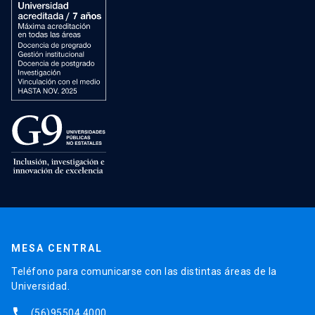
MESA CENTRAL
Teléfono para comunicarse con las distintas áreas de la
Universidad.
phone
(56)95504 4000