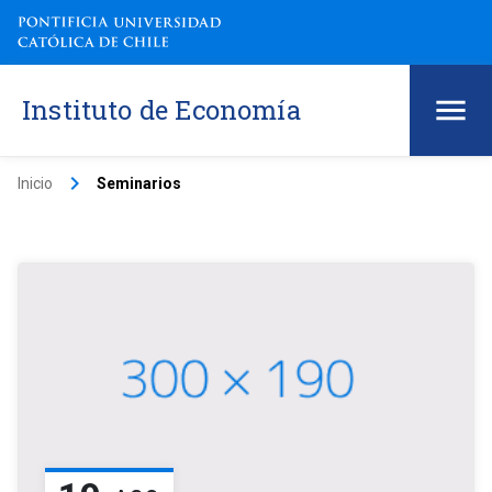
Instituto de Economía
keyboard_arrow_right
Inicio
Seminarios