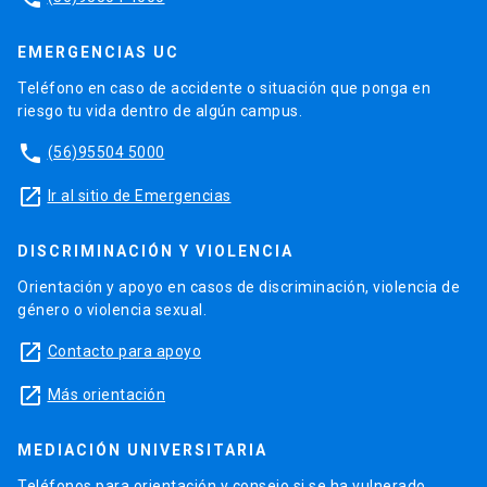
EMERGENCIAS UC
Teléfono en caso de accidente o situación que ponga en
riesgo tu vida dentro de algún campus.
phone
(56)95504 5000
launch
Ir al sitio de Emergencias
DISCRIMINACIÓN Y VIOLENCIA
Orientación y apoyo en casos de discriminación, violencia de
género o violencia sexual.
launch
Contacto para apoyo
launch
Más orientación
MEDIACIÓN UNIVERSITARIA
Teléfonos para orientación y consejo si se ha vulnerado