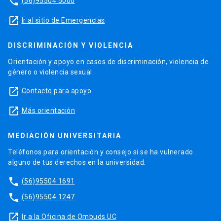
phone
(56)95504 5000
launch
Ir al sitio de Emergencias
DISCRIMINACIÓN Y VIOLENCIA
Orientación y apoyo en casos de discriminación, violencia de
género o violencia sexual.
launch
Contacto para apoyo
launch
Más orientación
MEDIACIÓN UNIVERSITARIA
Teléfonos para orientación y consejo si se ha vulnerado
alguno de tus derechos en la universidad.
phone
(56)95504 1691
phone
(56)95504 1247
launch
Ir a la Oficina de Ombuds UC