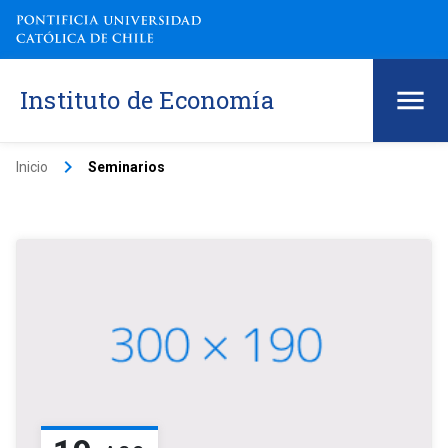
Instituto de Economía
keyboard_arrow_right
Inicio
Seminarios