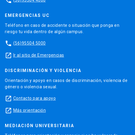
phone
EMERGENCIAS UC
Teléfono en caso de accidente o situación que ponga en
riesgo tu vida dentro de algún campus.
phone
(56)95504 5000
launch
Ir al sitio de Emergencias
DISCRIMINACIÓN Y VIOLENCIA
Orientación y apoyo en casos de discriminación, violencia de
género o violencia sexual.
launch
Contacto para apoyo
launch
Más orientación
MEDIACIÓN UNIVERSITARIA