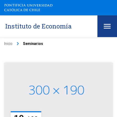
Instituto de Economía
keyboard_arrow_right
Inicio
Seminarios