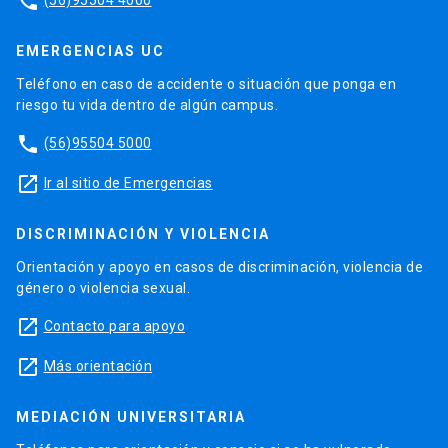
phone
EMERGENCIAS UC
Teléfono en caso de accidente o situación que ponga en
riesgo tu vida dentro de algún campus.
phone
(56)95504 5000
launch
Ir al sitio de Emergencias
DISCRIMINACIÓN Y VIOLENCIA
Orientación y apoyo en casos de discriminación, violencia de
género o violencia sexual.
launch
Contacto para apoyo
launch
Más orientación
MEDIACIÓN UNIVERSITARIA