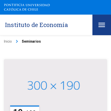
Instituto de Economía
keyboard_arrow_right
Inicio
Seminarios