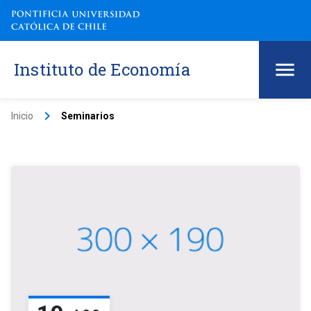
Instituto de Economía
keyboard_arrow_right
Inicio
Seminarios