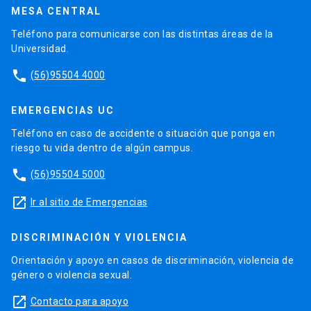
MESA CENTRAL
Teléfono para comunicarse con las distintas áreas de la
Universidad.
phone
(56)95504 4000
EMERGENCIAS UC
Teléfono en caso de accidente o situación que ponga en
riesgo tu vida dentro de algún campus.
phone
(56)95504 5000
launch
Ir al sitio de Emergencias
DISCRIMINACIÓN Y VIOLENCIA
Orientación y apoyo en casos de discriminación, violencia de
género o violencia sexual.
launch
Contacto para apoyo