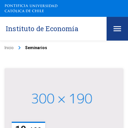
Instituto de Economía
keyboard_arrow_right
Inicio
Seminarios