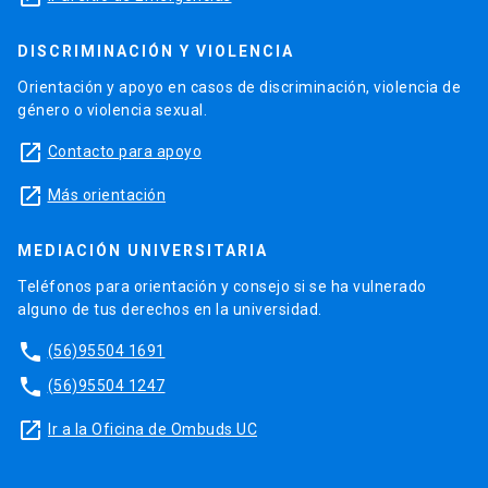
DISCRIMINACIÓN Y VIOLENCIA
Orientación y apoyo en casos de discriminación, violencia de
género o violencia sexual.
launch
Contacto para apoyo
launch
Más orientación
MEDIACIÓN UNIVERSITARIA
Teléfonos para orientación y consejo si se ha vulnerado
alguno de tus derechos en la universidad.
phone
(56)95504 1691
phone
(56)95504 1247
launch
Ir a la Oficina de Ombuds UC