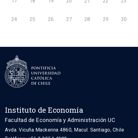
17
18
19
20
22
23
21
24
25
26
27
28
29
30
Instituto de Economía
Facultad de Economía y Administración UC
Avda. Vicuña Mackenna 4860, Macul. Santiago, Chile