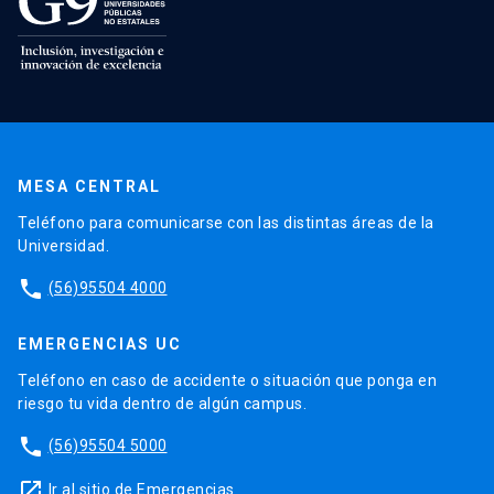
MESA CENTRAL
Teléfono para comunicarse con las distintas áreas de la
Universidad.
phone
(56)95504 4000
EMERGENCIAS UC
Teléfono en caso de accidente o situación que ponga en
riesgo tu vida dentro de algún campus.
phone
(56)95504 5000
launch
Ir al sitio de Emergencias