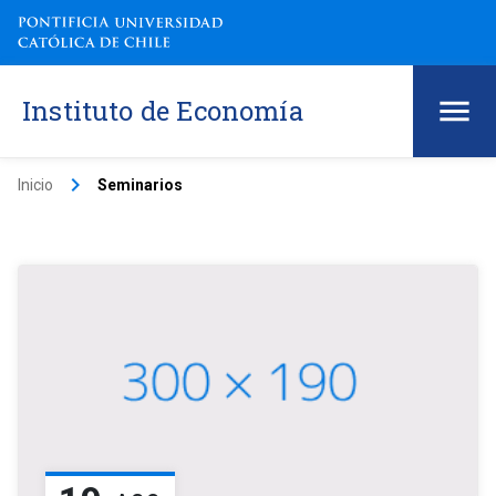
Instituto de Economía
keyboard_arrow_right
Inicio
Seminarios