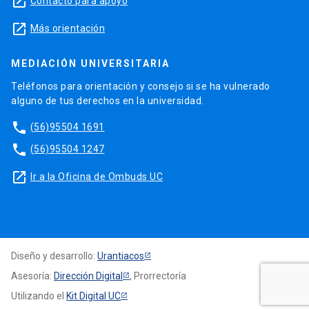
launch
Contacto para apoyo
launch
Más orientación
MEDIACIÓN UNIVERSITARIA
Teléfonos para orientación y consejo si se ha vulnerado
alguno de tus derechos en la universidad.
phone
(56)95504 1691
phone
(56)95504 1247
launch
Ir a la Oficina de Ombuds UC
Diseño y desarrollo:
Urantiacos
Asesoría:
Dirección Digital
, Prorrectoría
Utilizando el
Kit Digital UC