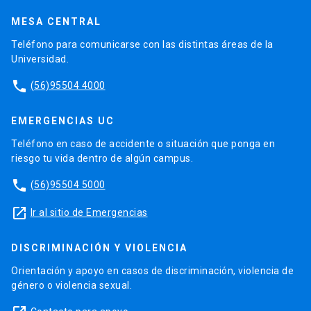
MESA CENTRAL
Teléfono para comunicarse con las distintas áreas de la
Universidad.
phone
(56)95504 4000
EMERGENCIAS UC
Teléfono en caso de accidente o situación que ponga en
riesgo tu vida dentro de algún campus.
phone
(56)95504 5000
launch
Ir al sitio de Emergencias
DISCRIMINACIÓN Y VIOLENCIA
Orientación y apoyo en casos de discriminación, violencia de
género o violencia sexual.