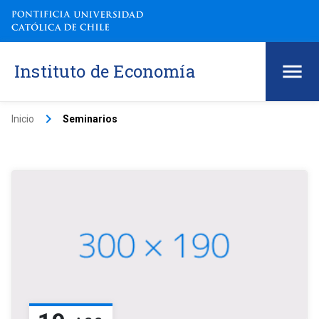
Instituto de Economía
keyboard_arrow_right
Inicio
Seminarios