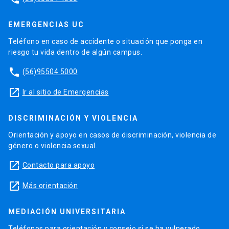
EMERGENCIAS UC
Teléfono en caso de accidente o situación que ponga en
riesgo tu vida dentro de algún campus.
phone
(56)95504 5000
launch
Ir al sitio de Emergencias
DISCRIMINACIÓN Y VIOLENCIA
Orientación y apoyo en casos de discriminación, violencia de
género o violencia sexual.
launch
Contacto para apoyo
launch
Más orientación
MEDIACIÓN UNIVERSITARIA
Teléfonos para orientación y consejo si se ha vulnerado