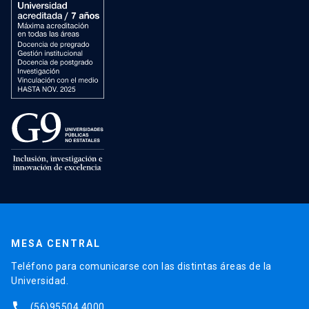
MESA CENTRAL
Teléfono para comunicarse con las distintas áreas de la
Universidad.
phone
(56)95504 4000