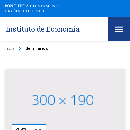
Instituto de Economía
keyboard_arrow_right
Inicio
Seminarios