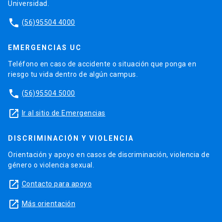
Universidad.
phone
(56)95504 4000
EMERGENCIAS UC
Teléfono en caso de accidente o situación que ponga en
riesgo tu vida dentro de algún campus.
phone
(56)95504 5000
launch
Ir al sitio de Emergencias
DISCRIMINACIÓN Y VIOLENCIA
Orientación y apoyo en casos de discriminación, violencia de
género o violencia sexual.
launch
Contacto para apoyo
launch
Más orientación