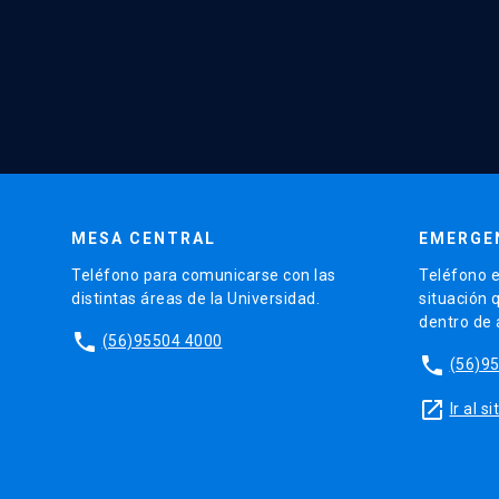
MESA CENTRAL
EMERGE
Teléfono para comunicarse con las
Teléfono e
distintas áreas de la Universidad.
situación 
dentro de
phone
(56)95504 4000
phone
(56)9
launch
Ir al 