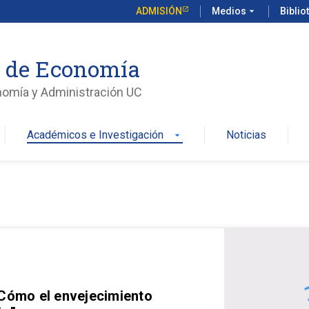
ADMISIÓN
Medios
arrow_drop_down
Biblio
o de Economía
nomía y Administración UC
Académicos e Investigación
Noticias
arrow_drop_down
 Cómo el envejecimiento