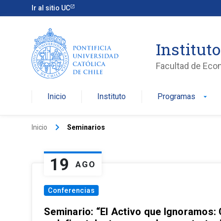
Ir al sitio UC
Institut
Facultad de Eco
Inicio
Instituto
Programas
arrow_drop_down
keyboard_arrow_right
Inicio
Seminarios
19
AGO
Conferencias
Seminario: “El Activo que Ignoramos: