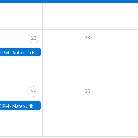
23
22
5 PM -
Antonella Bancalari, Institute for Fiscal Studies (IFS) and Research Associate at University College London (UCL)
30
29
5 PM -
Mateo Uribe-Castro, Universidad de los Andes (Colombia)