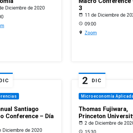
omía
Macro Conference 
3
de Diciembre de 2020
11 de Diciembre de 20
00
09:00
om
Zoom
2
DIC
DIC
erencias
Microeconomía Aplicad
nnual Santiago
Thomas Fujiwara,
o Conference – Día
Princeton Universit
2 de Diciembre de 202
e Diciembre de 2020
15:30