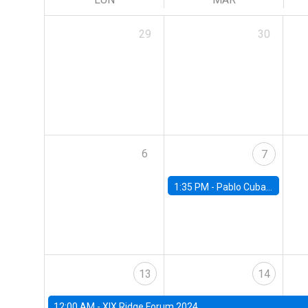
29
30
6
7
1:35 PM -
Pablo Cuba, FED Board
13
14
12:00 AM -
XIX Ridge Forum 2024