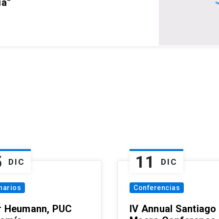
ia”
5
11
DIC
DIC
narios
Conferencias
r Heumann, PUC
IV Annual Santiago