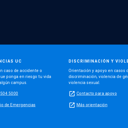
NCIAS UC
DISCRIMINACIÓN Y VIOL
n caso de accidente o
Orientación y apoyo en casos 
que ponga en riesgo tu vida
discriminación, violencia de g
 algún campus.
violencia sexual.
launch
5504 5000
Contacto para apoyo
launch
sitio de Emergencias
Más orientación