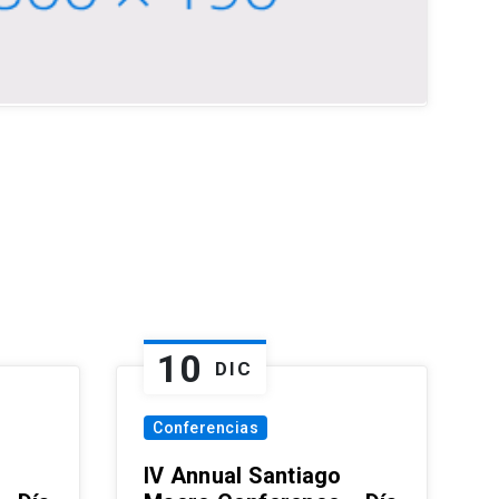
10
DIC
Conferencias
IV Annual Santiago