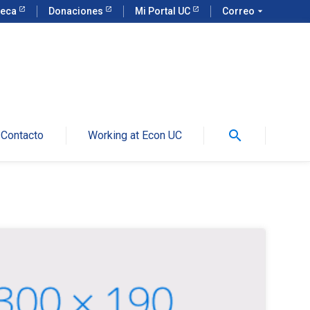
teca
Donaciones
Mi Portal UC
Correo
arrow_drop_down
search
Contacto
Working at Econ UC