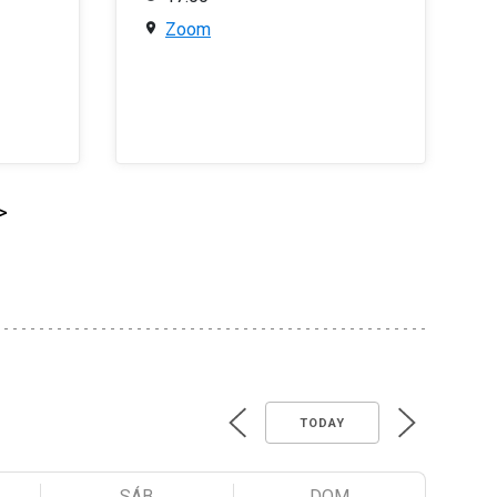
Zoom
>
TODAY
SÁB
DOM