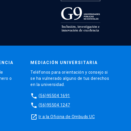
ENCIA
MEDIACIÓN UNIVERSITARIA
de
Teléfonos para orientación y consejo si
énero o
se ha vulnerado alguno de tus derechos
en la universidad.
phone
(56)95504 1691
phone
(56)95504 1247
launch
Ir a la Oficina de Ombuds UC