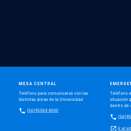
MESA CENTRAL
EMERGE
Teléfono para comunicarse con las
Teléfono e
distintas áreas de la Universidad.
situación 
dentro de
phone
(56)95504 4000
phone
(56)9
launch
Ir al 