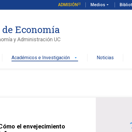
ADMISIÓN
Medios
arrow_drop_down
Biblio
o de Economía
nomía y Administración UC
Académicos e Investigación
Noticias
arrow_drop_down
 Cómo el envejecimiento