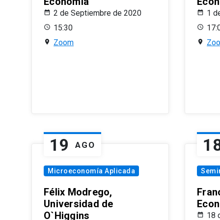
Economía
Econ
2 de Septiembre de 2020
1 d
15:30
17:
Zoom
Zo
19
1
AGO
Microeconomía Aplicada
Semi
Félix Modrego,
Fran
Universidad de
Econ
O`Higgins
18 