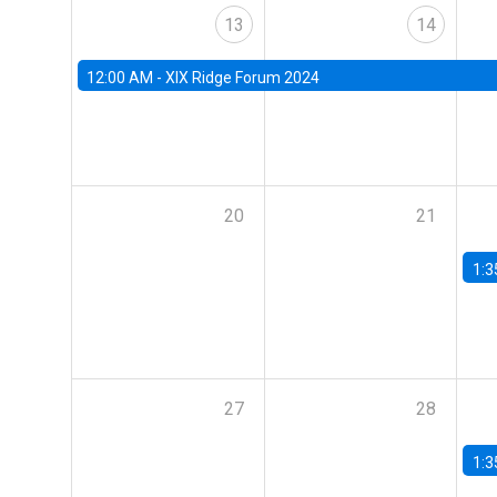
13
14
12:00 AM -
XIX Ridge Forum 2024
20
21
1:3
27
28
1:3