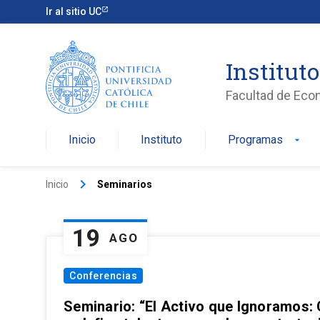
Ir al sitio UC
Institut
Facultad de Eco
Inicio
Instituto
Programas
arrow_drop_down
keyboard_arrow_right
Inicio
Seminarios
19
AGO
Conferencias
Seminario: “El Activo que Ignoramos: