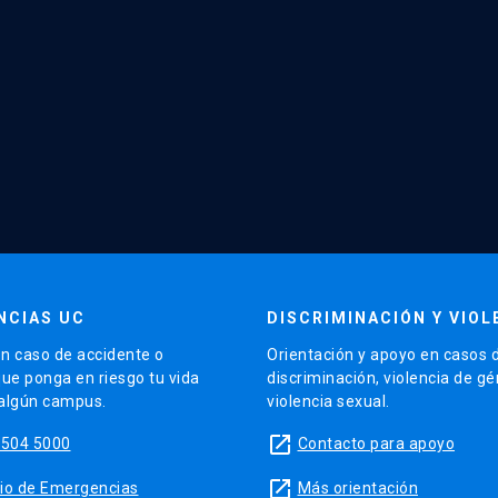
NCIAS UC
DISCRIMINACIÓN Y VIOL
n caso de accidente o
Orientación y apoyo en casos 
que ponga en riesgo tu vida
discriminación, violencia de g
 algún campus.
violencia sexual.
launch
5504 5000
Contacto para apoyo
launch
sitio de Emergencias
Más orientación