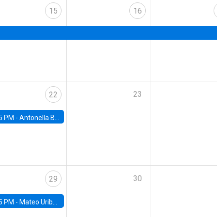
15
16
23
22
5 PM -
Antonella Bancalari, Institute for Fiscal Studies (IFS) and Research Associate at University College London (UCL)
30
29
5 PM -
Mateo Uribe-Castro, Universidad de los Andes (Colombia)