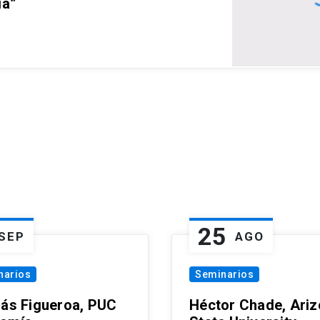
ia”
25
SEP
AGO
narios
Seminarios
lás Figueroa, PUC
Héctor Chade, Ari