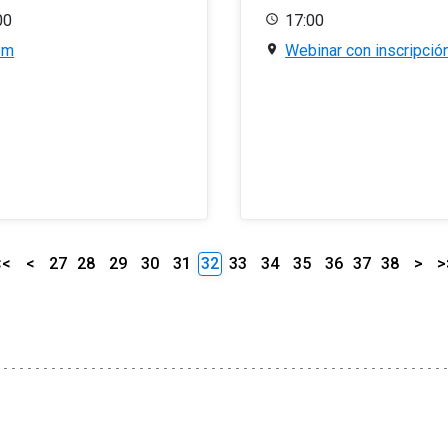
00
17:00
om
Webinar con inscripció
<<
<
27
28
29
30
31
32
33
34
35
36
37
38
>
>