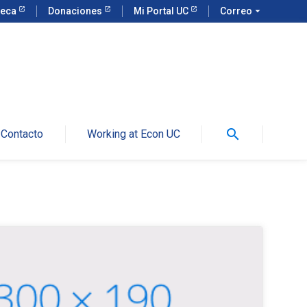
teca
Donaciones
Mi Portal UC
Correo
arrow_drop_down
search
Contacto
Working at Econ UC