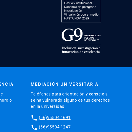
ENCIA
MEDIACIÓN UNIVERSITARIA
de
Teléfonos para orientación y consejo si
énero o
se ha vulnerado alguno de tus derechos
en la universidad.
phone
(56)95504 1691
phone
(56)95504 1247