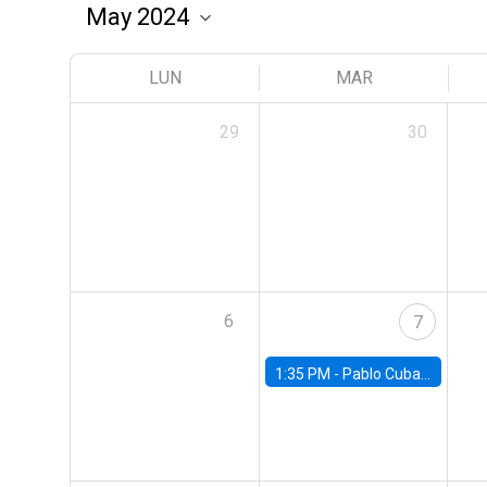
LUN
MAR
29
30
6
7
1:35 PM -
Pablo Cuba, FED Board