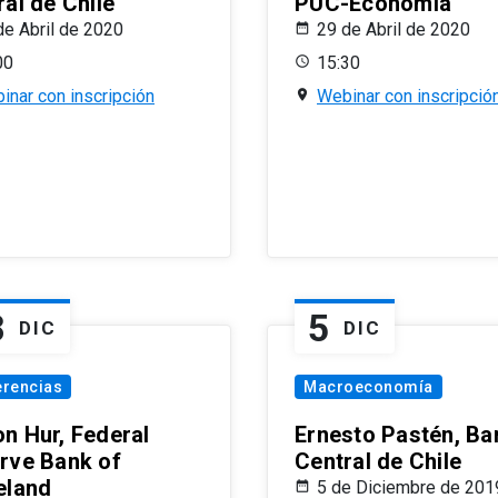
al de Chile
PUC-Economía
de Abril de 2020
29 de Abril de 2020
00
15:30
inar con inscripción
Webinar con inscripció
8
5
DIC
DIC
erencias
Macroeconomía
n Hur, Federal
Ernesto Pastén, Ba
rve Bank of
Central de Chile
eland
5 de Diciembre de 201