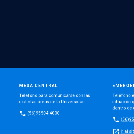
MESA CENTRAL
EMERGE
Teléfono para comunicarse con las
Teléfono e
distintas áreas de la Universidad.
situación 
dentro de
phone
(56)95504 4000
phone
(56)9
launch
Ir al 