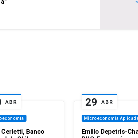
ia”
0
29
ABR
ABR
oeconomía
Microeconomía Aplicad
 Cerletti, Banco
Emilio Depetris-Cha