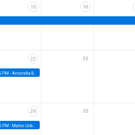
15
16
23
22
5 PM -
Antonella Bancalari, Institute for Fiscal Studies (IFS) and Research Associate at University College London (UCL)
30
29
5 PM -
Mateo Uribe-Castro, Universidad de los Andes (Colombia)