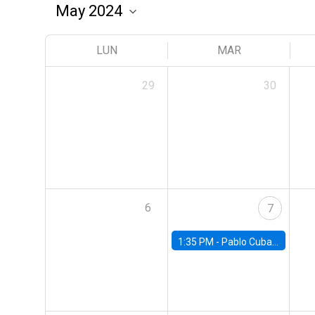
LUN
MAR
29
30
6
7
1:35 PM -
Pablo Cuba, FED Board