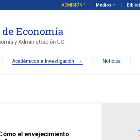
ADMISIÓN
Medios
arrow_drop_down
Biblio
o de Economía
nomía y Administración UC
Académicos e Investigación
Noticias
arrow_drop_down
 Cómo el envejecimiento