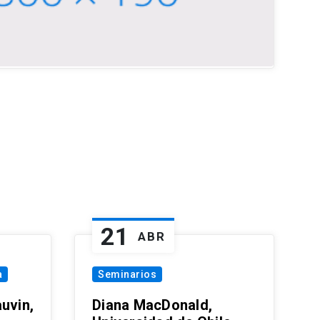
21
ABR
a
Seminarios
uvin,
Diana MacDonald,