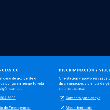
NCIAS UC
DISCRIMINACIÓN Y VIOL
n caso de accidente o
Orientación y apoyo en casos 
que ponga en riesgo tu vida
discriminación, violencia de g
 algún campus.
violencia sexual.
launch
5504 5000
Contacto para apoyo
launch
sitio de Emergencias
Más orientación