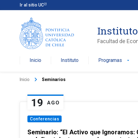
Ir al sitio UC
Institut
Facultad de Eco
Inicio
Instituto
Programas
arrow_drop_down
keyboard_arrow_right
Inicio
Seminarios
19
AGO
Conferencias
Seminario: “El Activo que Ignoramos: