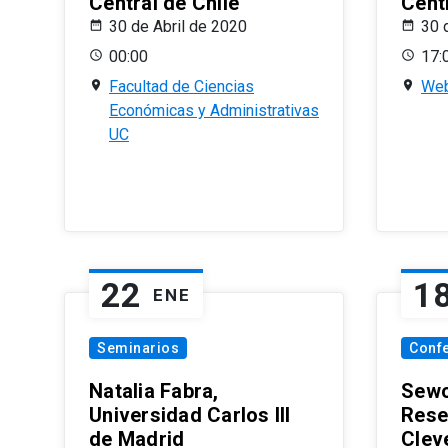
Central de Chile
Centr
30 de Abril de 2020
30 
00:00
17:
Facultad de Ciencias
Web
Económicas y Administrativas
UC
22
1
ENE
Seminarios
Conf
Natalia Fabra,
Sewo
Universidad Carlos III
Rese
de Madrid
Clev