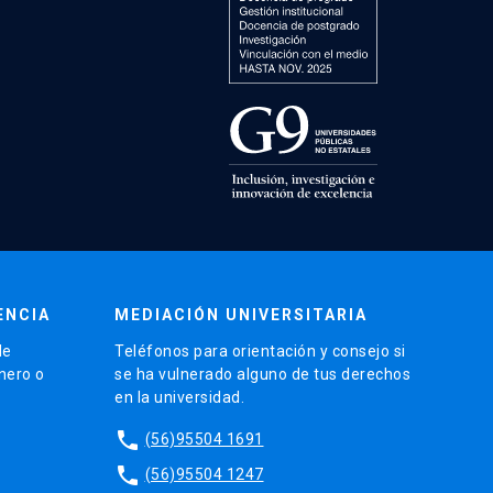
ENCIA
MEDIACIÓN UNIVERSITARIA
de
Teléfonos para orientación y consejo si
énero o
se ha vulnerado alguno de tus derechos
en la universidad.
phone
(56)95504 1691
phone
(56)95504 1247