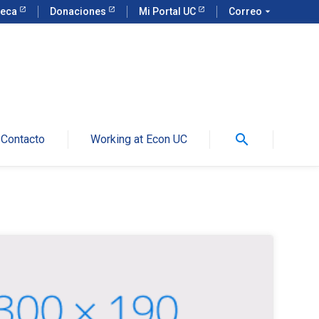
teca
Donaciones
Mi Portal UC
Correo
arrow_drop_down
search
Contacto
Working at Econ UC