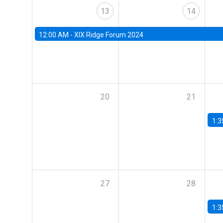
13
14
12:00 AM -
XIX Ridge Forum 2024
20
21
1:3
27
28
1:3