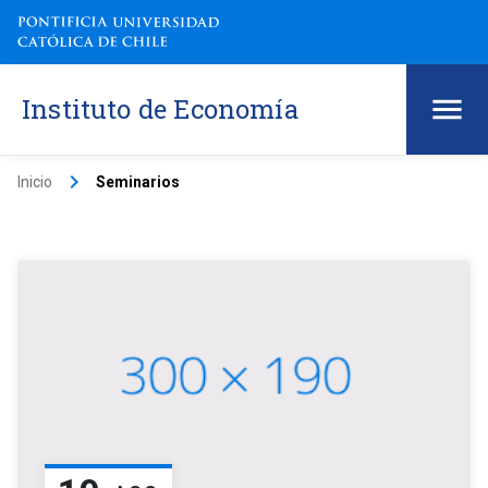
Instituto de Economía
keyboard_arrow_right
Inicio
Seminarios