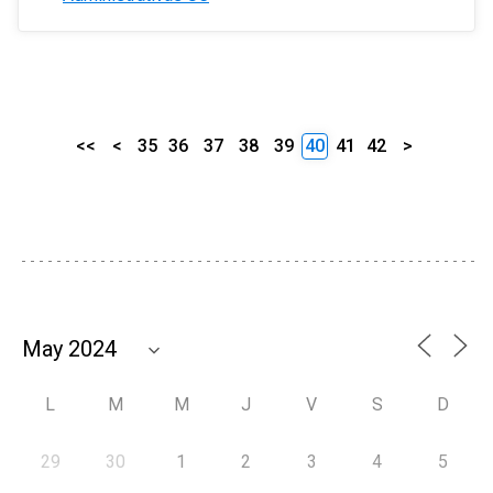
<<
<
35
36
37
38
39
40
41
42
>
L
M
M
J
V
S
D
29
30
1
2
3
4
5