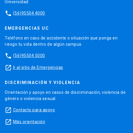
Universidad.
phone
(56)95504 4000
EMERGENCIAS UC
Teléfono en caso de accidente o situación que ponga en
riesgo tu vida dentro de algún campus.
phone
(56)95504 5000
launch
Ir al sitio de Emergencias
DISCRIMINACIÓN Y VIOLENCIA
Orientación y apoyo en casos de discriminación, violencia de
género o violencia sexual.
launch
Contacto para apoyo
launch
Más orientación