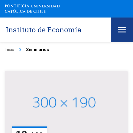
Instituto de Economía
keyboard_arrow_right
Inicio
Seminarios