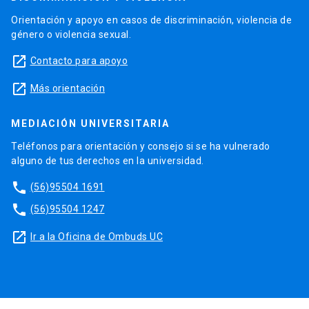
Orientación y apoyo en casos de discriminación, violencia de
género o violencia sexual.
launch
Contacto para apoyo
launch
Más orientación
MEDIACIÓN UNIVERSITARIA
Teléfonos para orientación y consejo si se ha vulnerado
alguno de tus derechos en la universidad.
phone
(56)95504 1691
phone
(56)95504 1247
launch
Ir a la Oficina de Ombuds UC