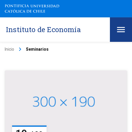
Instituto de Economía
keyboard_arrow_right
Inicio
Seminarios