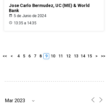
Jose Carlo Bermudez, UC (ME) & World
Bank
5 de Junio de 2024
13:35 a 14:35
<<
<
4
5
6
7
8
9
10
11
12
13
14
15
>
>>