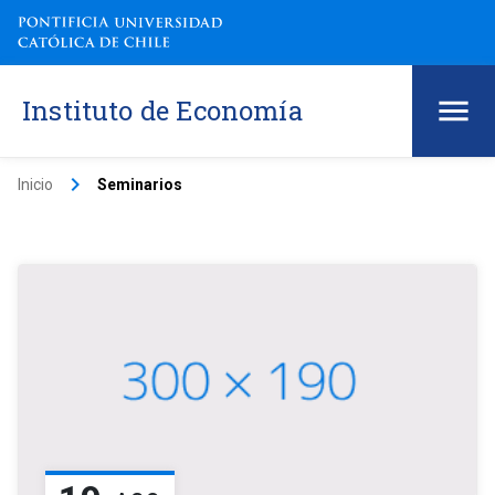
Instituto de Economía
keyboard_arrow_right
Inicio
Seminarios