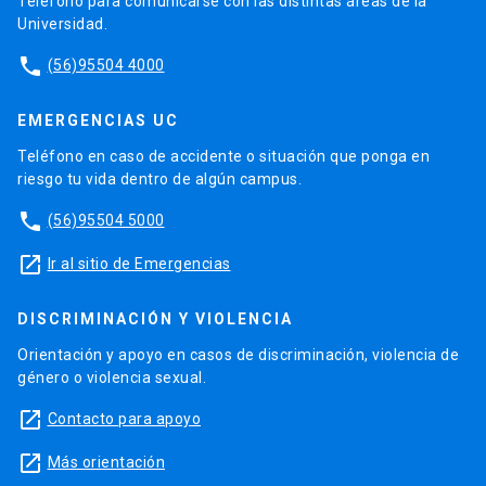
Teléfono para comunicarse con las distintas áreas de la
Universidad.
phone
(56)95504 4000
EMERGENCIAS UC
Teléfono en caso de accidente o situación que ponga en
riesgo tu vida dentro de algún campus.
phone
(56)95504 5000
launch
Ir al sitio de Emergencias
DISCRIMINACIÓN Y VIOLENCIA
Orientación y apoyo en casos de discriminación, violencia de
género o violencia sexual.
launch
Contacto para apoyo
launch
Más orientación