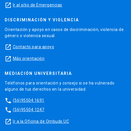
launch
Ir al sitio de Emergencias
DISCRIMINACIÓN Y VIOLENCIA
Orientación y apoyo en casos de discriminación, violencia de
género o violencia sexual.
launch
Contacto para apoyo
launch
Más orientación
MEDIACIÓN UNIVERSITARIA
Teléfonos para orientación y consejo si se ha vulnerado
alguno de tus derechos en la universidad.
phone
(56)95504 1691
phone
(56)95504 1247
launch
Ir a la Oficina de Ombuds UC