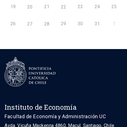
19
21
23
24
25
20
22
26
29
30
31
1
27
28
Instituto de Economía
Facultad de Economía y Administración UC
Avda. Vicuña Mackenna 4860, Macul. Santiago, Chile