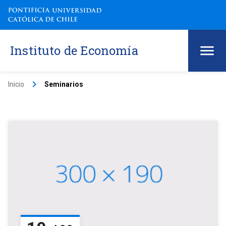
Instituto de Economía
keyboard_arrow_right
Inicio
Seminarios