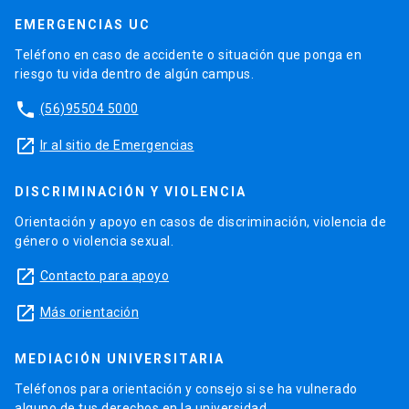
EMERGENCIAS UC
Teléfono en caso de accidente o situación que ponga en
riesgo tu vida dentro de algún campus.
phone
(56)95504 5000
launch
Ir al sitio de Emergencias
DISCRIMINACIÓN Y VIOLENCIA
Orientación y apoyo en casos de discriminación, violencia de
género o violencia sexual.
launch
Contacto para apoyo
launch
Más orientación
MEDIACIÓN UNIVERSITARIA
Teléfonos para orientación y consejo si se ha vulnerado
alguno de tus derechos en la universidad.