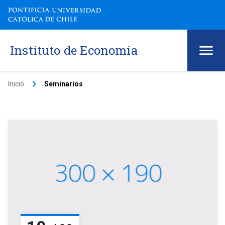
Instituto de Economía
keyboard_arrow_right
Inicio
Seminarios