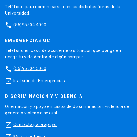
Teléfono para comunicarse con las distintas áreas de la
Universidad.
phone
(56)95504 4000
EMERGENCIAS UC
Teléfono en caso de accidente o situación que ponga en
riesgo tu vida dentro de algún campus.
phone
(56)95504 5000
launch
Ir al sitio de Emergencias
DISCRIMINACIÓN Y VIOLENCIA
Orientación y apoyo en casos de discriminación, violencia de
género o violencia sexual.
launch
Contacto para apoyo
Más orientación