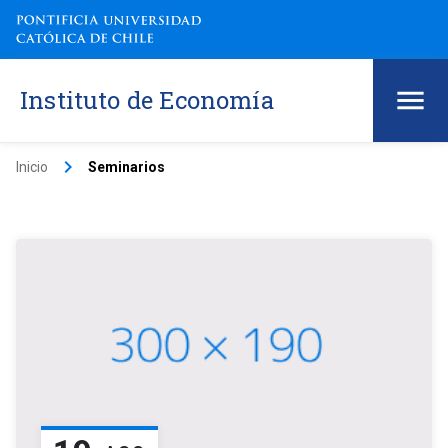
Instituto de Economía
keyboard_arrow_right
Inicio
Seminarios