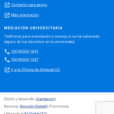
launch
Contacto para apoyo
launch
Más orientación
MEDIACIÓN UNIVERSITARIA
Teléfonos para orientación y consejo si se ha vulnerado
alguno de tus derechos en la universidad.
phone
(56)95504 1691
phone
(56)95504 1247
launch
Ir a la Oficina de Ombuds UC
Diseño y desarrollo:
Urantiacos
Asesoría:
Dirección Digital
, Prorrectoría
Utilizando el
Kit Digital UC