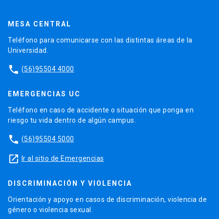
MESA CENTRAL
Teléfono para comunicarse con las distintas áreas de la
Universidad.
phone
(56)95504 4000
EMERGENCIAS UC
Teléfono en caso de accidente o situación que ponga en
riesgo tu vida dentro de algún campus.
phone
(56)95504 5000
launch
Ir al sitio de Emergencias
DISCRIMINACIÓN Y VIOLENCIA
Orientación y apoyo en casos de discriminación, violencia de
género o violencia sexual.