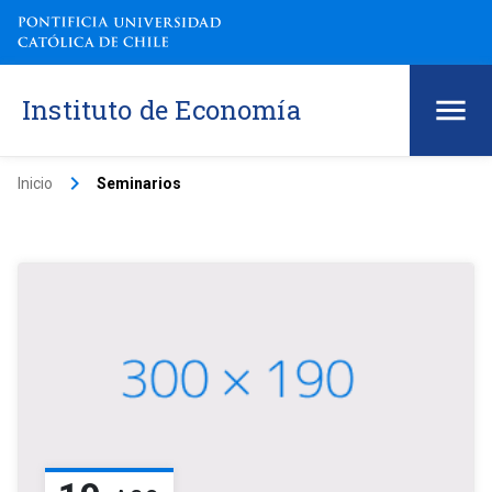
Instituto de Economía
keyboard_arrow_right
Inicio
Seminarios